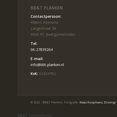
BB&T PLANKEN
Contactpersoon:
Willem Roersma
Langestraat 36
9045 PC Beetgumermolen
Tel:
06-27839264
E-mail:
info@bbt-planken.nl
KvK:
63204762
© 2022 - BB&T Planken. Fotografie:
Klaas Koopmans, Dronrijp
BB&T
Interieurbouw