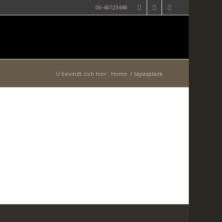
06-46723448
U bevindt zich hier:
Home
/
tapasplank