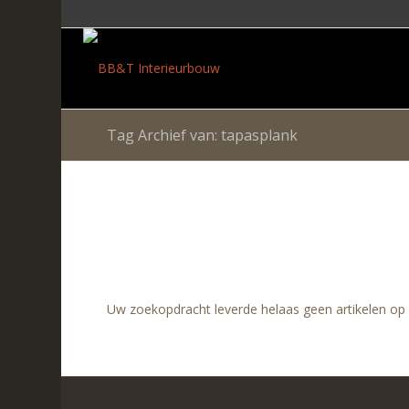
Tag Archief van: tapasplank
Uw zoekopdracht leverde helaas geen artikelen op