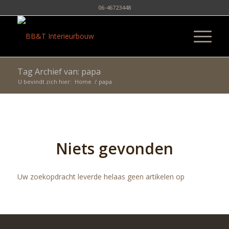
06-46723448
Tag Archief van: papa
U bevindt zich hier:
Home
/
papa
Niets gevonden
Uw zoekopdracht leverde helaas geen artikelen op