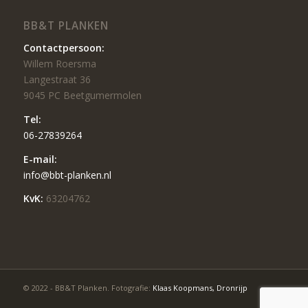
BB&T PLANKEN
Contactpersoon:
Willem Roersma
Langestraat 36
9045 PC Beetgumermolen
Tel:
06-27839264
E-mail:
info@bbt-planken.nl
KvK:
63204762
© 2022 - BB&T Planken. Fotografie:
Klaas Koopmans, Dronrijp