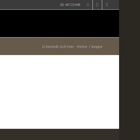
06-46723448
U bevindt zich hier:
Home
/
beppe