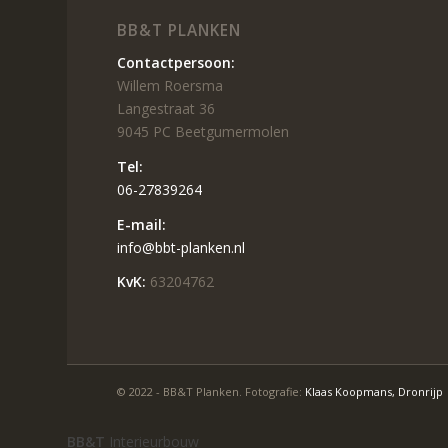
BB&T PLANKEN
Contactpersoon:
Willem Roersma
Langestraat 36
9045 PC Beetgumermolen
Tel:
06-27839264
E-mail:
info@bbt-planken.nl
KvK:
63204762
© 2022 - BB&T Planken. Fotografie:
Klaas Koopmans, Dronrijp
BB&T
Interieurbouw