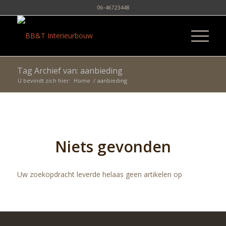
06-46723448
Tag Archief van: aanbieding
U bevindt zich hier:
Home
/
aanbieding
Niets gevonden
Uw zoekopdracht leverde helaas geen artikelen op