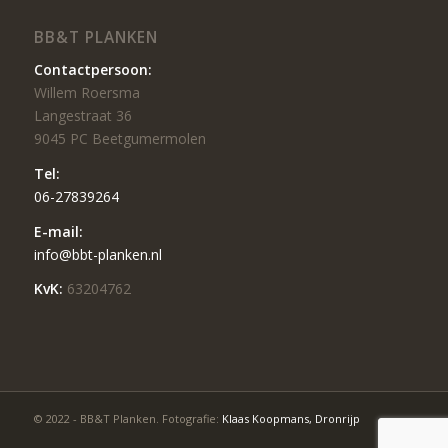
BB&T PLANKEN
Contactpersoon:
Willem Roersma
Langestraat 36
9045 PC Beetgumermolen
Tel:
06-27839264
E-mail:
info@bbt-planken.nl
KvK:
63204762
© 2022 - BB&T Planken. Fotografie:
Klaas Koopmans, Dronrijp