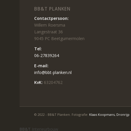
BB&T PLANKEN
Contactpersoon:
Willem Roersma
Langestraat 36
9045 PC Beetgumermolen
Tel:
06-27839264
E-mail:
info@bbt-planken.nl
KvK:
63204762
© 2022 - BB&T Planken. Fotografie:
Klaas Koopmans, Dronrijp
BB&T
Interieurbouw