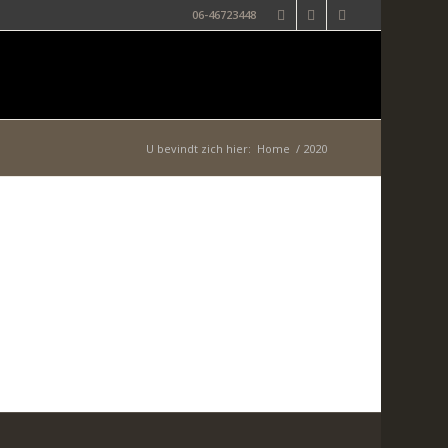
06-46723448
U bevindt zich hier:
Home
/
2020