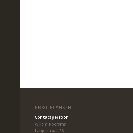
BB&T PLANKEN
Contactpersoon:
Willem Roersma
Langestraat 36