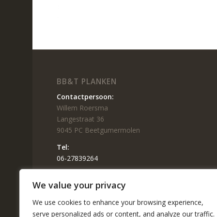
BB&T PLANKEN
Contactpersoon:
Willem Roersma
Langestraat 36
9045 PC Beetgumermolen
Tel:
06-27839264
E-mail:
We value your privacy
info@bbt-planken.nl
We use cookies to enhance your browsing experience,
KvK:
63204762
serve personalized ads or content, and analyze our traffic.